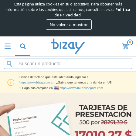
Esta página utiliza cookies en su dispositivo. Para obtener más
información sobre las cookies que utilizamos, consulte nuestra
Política
de Privacidad
.
No volver a mostrar
0
Hemos detectado que está intentando ingresar a
https://www.bizay.com.ar
. ¿Sabía que tenemos una tienda en US
? Haga sus compras en
https://www.360onlineprint.com