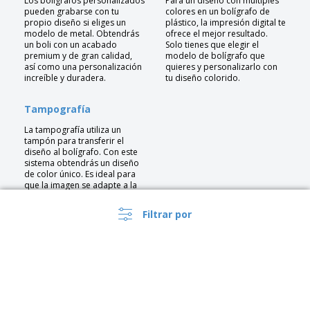
Los bolígrafos personalizados
Para un diseño con múltiples
pueden grabarse con tu
colores en un bolígrafo de
propio diseño si eliges un
plástico, la impresión digital te
modelo de metal. Obtendrás
ofrece el mejor resultado.
un boli con un acabado
Solo tienes que elegir el
premium y de gran calidad,
modelo de bolígrafo que
así como una personalización
quieres y personalizarlo con
increíble y duradera.
tu diseño colorido.
Tampografía
La tampografía utiliza un
tampón para transferir el
diseño al bolígrafo. Con este
sistema obtendrás un diseño
de color único. Es ideal para
que la imagen se adapte a la
forma esférica del boli sin que
el diseño se vea afectado.
Filtrar por
¿No sabes qué modelo elegir?
Echa un vistazo a nuestras sugerencias para encontrar el bolígrafo