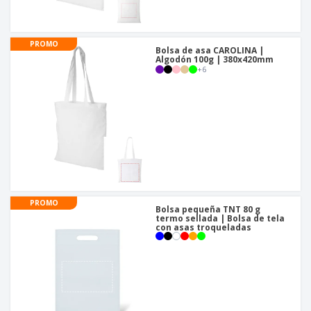
o
s
PROMO
Bolsa de asa CAROLINA |
Algodón 100g | 380x420mm
+
6
PROMO
Bolsa pequeña TNT 80 g
termo sellada | Bolsa de tela
con asas troqueladas