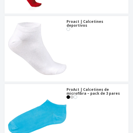
o
s
Proact | Calcetines
deportivos
ProAct | Calcetines de
microfibra – pack de 3 pares