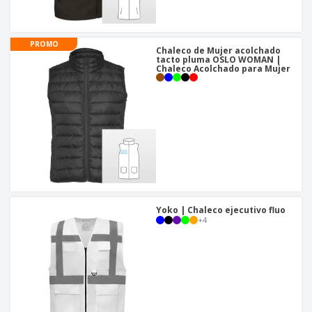
o
s
PROMO
Chaleco de Mujer acolchado
tacto pluma OSLO WOMAN |
Chaleco Acolchado para Mujer
Yoko | Chaleco ejecutivo fluo
+
4