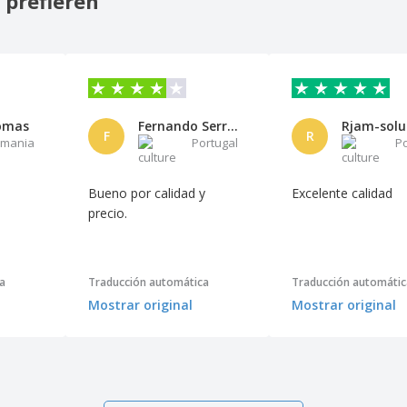
 prefieren
omas
Fernando Serralharia Unip. Lda
F
R
emania
Portugal
P
Bueno por calidad y
Excelente calidad
precio.
a
Traducción automática
Traducción automátic
Mostrar original
Mostrar original