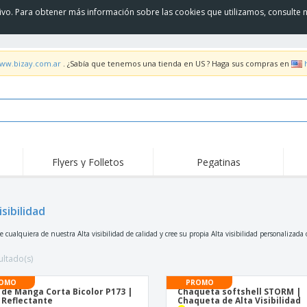
itivo. Para obtener más información sobre las cookies que utilizamos, consulte 
www.bizay.com.ar
. ¿Sabía que tenemos una tienda en US ? Haga sus compras en
Flyers y Folletos
Pegatinas
isibilidad
e cualquiera de nuestra Alta visibilidad de calidad y cree su propia Alta visibilidad personalizada
ultado(s)
OMO
PROMO
 de Manga Corta Bicolor P173 |
Chaqueta softshell STORM |
 Reflectante
Chaqueta de Alta Visibilidad