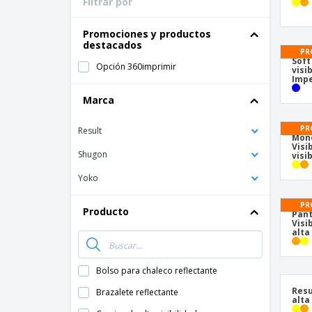
Filtrar por
Promociones y productos
destacados
PR
Soft
Opción 360imprimir
visi
Impe
Marca
PR
Result
Mono
Visi
Shugon
visi
Yoko
PR
Producto
Pant
Visi
alta
Bolso para chaleco reflectante
Resu
Brazalete reflectante
alta