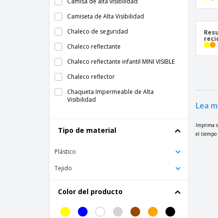
Camisa de alta visibilidad
Camiseta de Alta Visibilidad
Chaleco de seguridad
Resu
reci
Chaleco reflectante
Chaleco reflectante infantil MINI VISIBLE
Chaleco reflector
Chaqueta Impermeable de Alta
Visibilidad
Lea má
Chaqueta Polar de Alta Visibilidad
Imprima su
Tipo de material
Chaqueta de Alta Visibilidad
el tiempo 
Collar bandana reflectante
Plástico
MIKE Niño Chaleco Reflectante
Tejido
Mono de alta visibilidad
Pantalones Reflectantes
Color del producto
Pantalones cortos de alta visibilidad