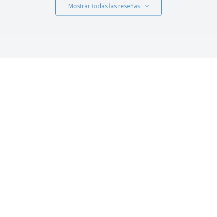
Mostrar todas las reseñas
 NOSOTROS
ATENCIÓN AL CLIENTE
es somos
Servicio de Atención al Cliente
Mi cuenta