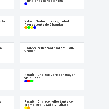
Pantalones Reflectantes
Alta
Yoko | Chaleco de seguridad
a
fluorescente de 2 bandas
ta
Chaleco reflectante infantil MINI
VISIBLE
Result | Chaleco Core con mayor
visibilidad
de
Result | Chaleco reflectante con
cremallera ID Safety Tabard