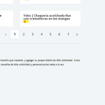
de
Yoko | Chaqueta acolchada fluo
con cremalleras en las mangas
‹
›
1
2
3
4
5
6
7
o tamaño que necesite, y agregar su propio diseño de Alta visibilidad. Como
tamaños de Alta visibilidad y personalizarlos todos a la vez.