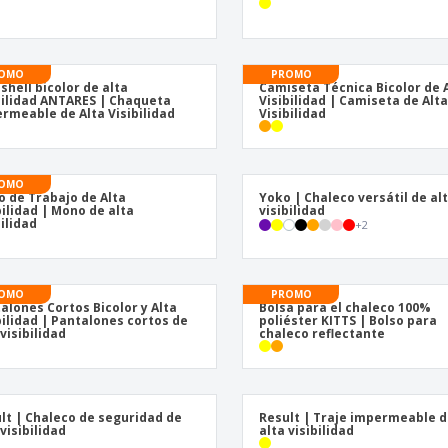
OMO
PROMO
 shell bicolor de alta
Camiseta Técnica Bicolor de 
bilidad ANTARES | Chaqueta
Visibilidad | Camiseta de Alt
rmeable de Alta Visibilidad
Visibilidad
OMO
 de Trabajo de Alta
Yoko | Chaleco versátil de al
bilidad | Mono de alta
visibilidad
bilidad
+
2
OMO
PROMO
alones Cortos Bicolor y Alta
Bolsa para el chaleco 100%
bilidad | Pantalones cortos de
poliéster KITTS | Bolso para
 visibilidad
chaleco reflectante
lt | Chaleco de seguridad de
Result | Traje impermeable 
 visibilidad
alta visibilidad