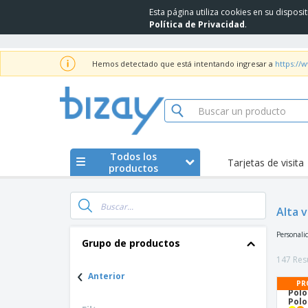
Esta página utiliza cookies en su dispos
Política de Privacidad
.
Hemos detectado que está intentando ingresar a
https://
Todos los
Tarjetas de visita
productos
Alta v
Personalic
Grupo de productos
147 Res
‹
Anterior
PR
Polo
Polo