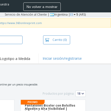
nuestra
No volver a mostrar
Servicio de Atención al Cliente
|
Argentina |
ES
$ (ARS)
https://www.360onlineprint.com
Carrito
(0)
Iniciar sesión/registrarse
Logotipo a Medida
 online por un precio insuperable.
Productos por página:
PROMO
Pantalones Bicolor con Bolsillos
Algodón y Alta Visibilidad |