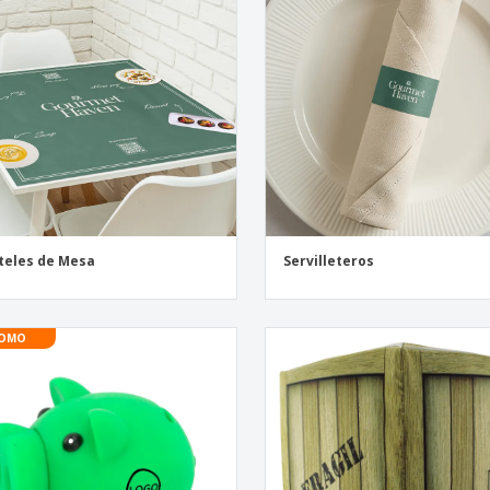
Expositores
Libreta ecologica
Caja
Reg
Pósters
per
Maletas y mochilas
Pro
Libr
eles de Mesa
Servilleteros
OMO