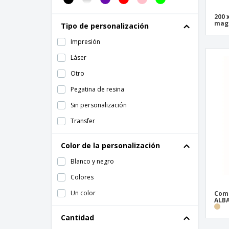
Mapa en Tubo
Perchas metalicas para bolsas
200 
mag
Tipo de personalización
Pizarras magnéticas con superficie
adhesiva
Impresión
Pizarras negras magnéticas
Láser
Portafotos
Otro
Puff de poliéster relleno de copos
Pegatina de resina
Red de nailon plegable JUNGLE
Sin personalización
Reloj
Transfer
Reloj de baño QUICKSHOWER
Color de la personalización
Respaldo de sofá palet impermeable con
acolchado
Blanco y negro
Servilleteros
Colores
Set de Navidad
Un color
Comp
ALB
Set de macetas
Cantidad
Vela en forma de corazón DULCE