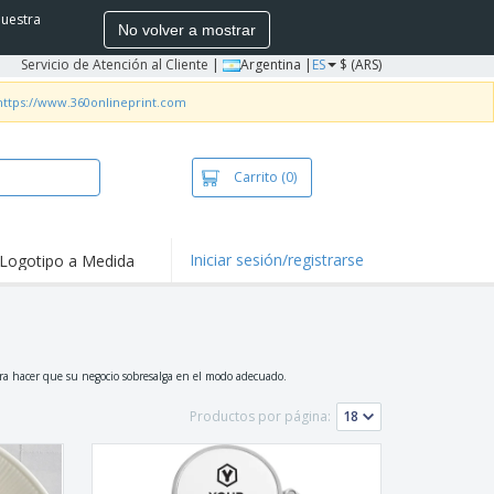
nuestra
No volver a mostrar
Servicio de Atención al Cliente
|
Argentina |
ES
$ (ARS)
https://www.360onlineprint.com
Carrito
(0)
Iniciar sesión/registrarse
Logotipo a Medida
mociones y
ductos
tacados
ductos
bacterianos
setas y Polos
para hacer que su negocio sobresalga en el modo adecuado.
dados
Productos por página:
vidades al aire
e
bajo desde casa