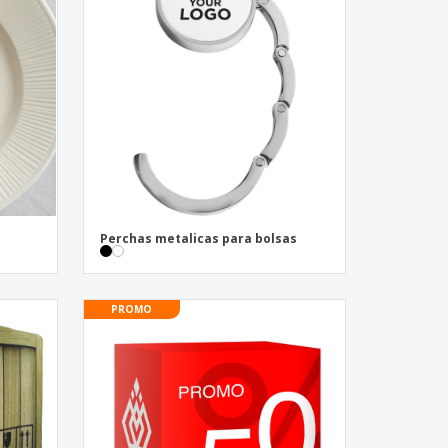
s de Envío
alos
sonalizados
ductos ecológicos
os y catálogos
Perchas metalicas para bolsas
PROMO