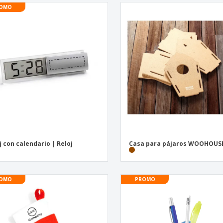
OMO
j con calendario | Reloj
Casa para pájaros WOOHOUS
OMO
PROMO