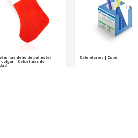
etín navideño de poliéster
Calendarios | Cubo
 colgar | Calcetines de
idad
ás sobre productos de Decoración de Interior
nificando promover su marca en una feria comercial, promocionar su próximo evento, crear regalos
ctos de Decoración de Interior con su propio diseño o con alguna de nuestras varias plantillas. S
iseño perfecto de Decoración de Interior para usted.