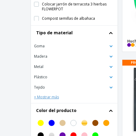
Colocar jarrón de terracota 3 hierbas
FLOWERPOT
Compost semillas de albahaca
ALBAHACA
Tipo de material
Cubos
Huch
Despertador en forma de cubo
Goma
Difusor de aromas AROMA
Madera
Funda de cojín de tela de poliéster
PR
Metal
Funda trasera de silla de poliéster
Plástico
Ganchos de pared
Tejido
Hucha
+ Mostrar más
Hucha SOFTCO
Jarra
Color del producto
MINT Compuesto de semillas de menta
Manteles de Mesa