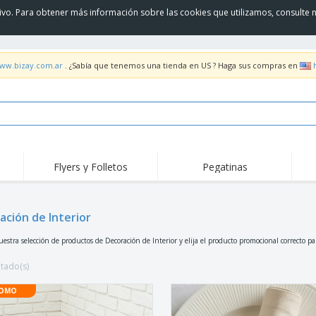
itivo. Para obtener más información sobre las cookies que utilizamos, consulte 
www.bizay.com.ar
. ¿Sabía que tenemos una tienda en US ? Haga sus compras en
Flyers y Folletos
Pegatinas
Pro
Tendencias
Nuevos productos
pro
des
Pro
ación de Interior
Productos COVID
Camisetas y Polos
Anti
Entrega a domicilio
Accesorios
Cami
uestra selección de productos de Decoración de Interior y elija el producto promocional correcto 
Uniformes y Alta
Sellos
Bor
Visibilidad
ltado(s)
Pegatinas, vinilos y
Acti
Chaquetas y Suéteres
carteles
libr
OMO
Sudaderas con
Gafas de Sol
Tra
Capucha
Slazenger™