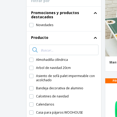
Filtrar por
Tarjetas de
Todos los productos
Fidelización
Camiseta
Promociones y productos
destacados
Imanes Personalizados
Novedades
Lonas
Producto
Almohadilla cilíndrica
Mant
Arbol de navidad 20cm
Asiento de sofá palet impermeable con
acolchado
PR
Bandeja decorativa de aluminio
Calcetines de navidad
Calendarios
Casa para pájaros WOOHOUSE