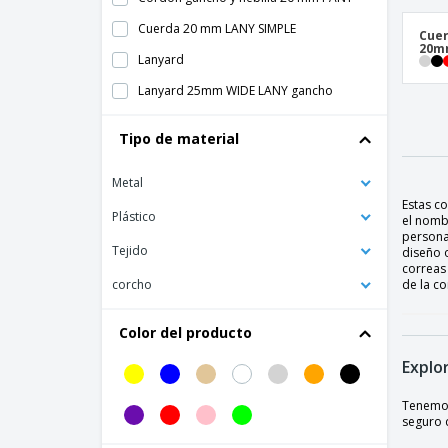
Cuerda 20 mm LANY SIMPLE
Cuer
20m
Lanyard
Lanyard 25mm WIDE LANY gancho
metálico
Tipo de material
Lanyard de silicona
Lanyard en poliéster
Metal
Lanyard metal gancho 20 mm LANY
Estas c
Plástico
el nombr
Soporte de Credencial Extensible
personal
Tejido
diseño 
Soporte de Identificación de Cordón
correas 
corcho
de la c
Color del producto
Explo
Tenemos 
seguro 