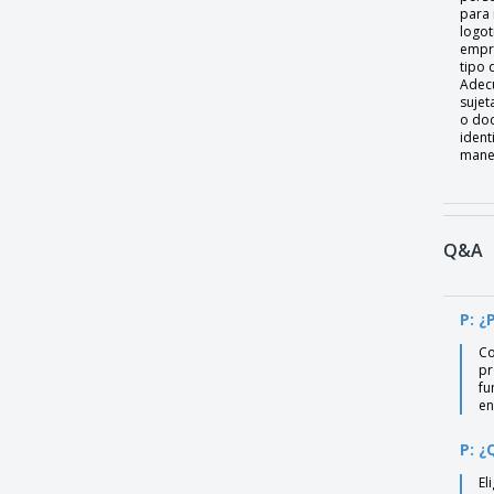
para 
logot
empr
tipo 
Adec
sujet
o do
ident
maner
Q&A
P: ¿
Co
pr
fu
en
P: ¿
El