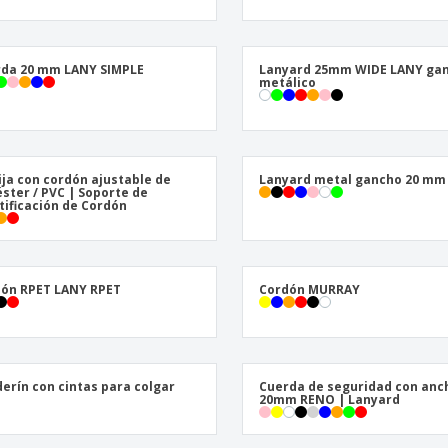
Expositores
Libreta ecologica
Caja
Reg
Pósters
per
da 20 mm LANY SIMPLE
Lanyard 25mm WIDE LANY ga
Maletas y mochilas
Pro
metálico
Libr
ja con cordón ajustable de
Lanyard metal gancho 20 mm
éster / PVC | Soporte de
tificación de Cordón
ón RPET LANY RPET
Cordón MURRAY
erín con cintas para colgar
Cuerda de seguridad con anc
20mm RENO | Lanyard