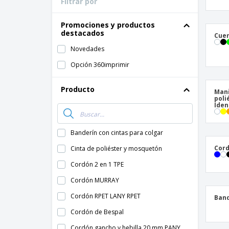
Filtrar por
Tarjetas de
Todos los productos
Fidelización
Camiseta
Promociones y productos
destacados
Cuer
Imanes Personalizados
Novedades
Lonas
Opción 360imprimir
Producto
Mani
poli
Iden
Banderín con cintas para colgar
Cord
Cinta de poliéster y mosquetón
Cordón 2 en 1 TPE
Cordón MURRAY
Cordón RPET LANY RPET
Band
Cordón de Bespal
Cordón gancho y hebilla 20 mm PANY