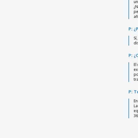
un
¿N
pe
añ
P: ¿
Sí
di
P: ¿
El
ex
po
tr
P: T
En
La
eq
36