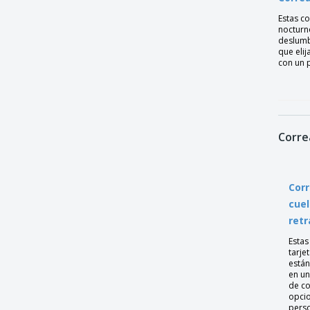
Estas c
nocturno
deslumbr
que elij
con un 
Corre
Corr
cuel
retr
Estas
tarjet
están
en u
de co
opci
perso