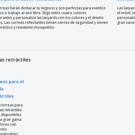
orreas harán destacar tu negocio y son perfectas para eventos
Las lanyar
s o trabajo al aire libre. Elige entre cuatro colores
el móvil, 
antes y personaliza las lanyards con los colores y el diseño
personali
as. Las correas reflectantes tienen cierres de seguridad y vienen
gran varie
práctico y resistente mosquetón.
as retráctiles
eas para el
lo
áctiles
 correas para
as retráctiles
 disponibles
na gran gama
lores con
ones
nalizables