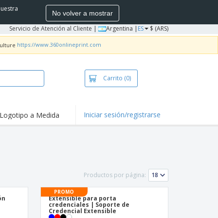
nuestra
No volver a mostrar
Servicio de Atención al Cliente
|
Argentina |
ES
$ (ARS)
https://www.360onlineprint.com
Carrito
(0)
Iniciar sesión/registrarse
Logotipo a Medida
mociones y
ductos
tacados
ductos
bacterianos
setas y Polos
Productos por página:
dados
vidades al aire
PROMO
e
ón
Extensible para porta
credenciales | Soporte de
bajo desde casa
Credencial Extensible