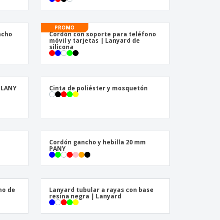
s de Envío
alos
sonalizados
PROMO
ncho
Cordón con soporte para teléfono
ductos ecológicos
móvil y tarjetas | Lanyard de
silicona
os y catálogos
 LANY
Cinta de poliéster y mosquetón
Cordón gancho y hebilla 20 mm
PANY
ho de
Lanyard tubular a rayas con base
resina negra | Lanyard