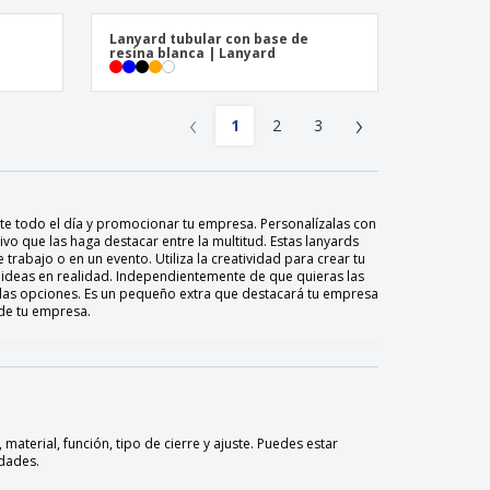
Lanyard tubular con base de
resina blanca | Lanyard
‹
›
1
2
3
nte todo el día y promocionar tu empresa. Personalízalas con
vo que las haga destacar entre la multitud. Estas lanyards
 trabajo o en un evento. Utiliza la creatividad para crear tu
 ideas en realidad. Independientemente de que quieras las
as las opciones. Es un pequeño extra que destacará tu empresa
 de tu empresa.
terial, función, tipo de cierre y ajuste. Puedes estar
idades.