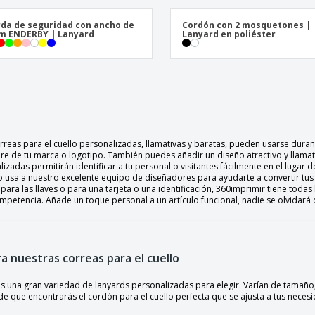
da de seguridad con ancho de
Cordón con 2 mosquetones |
m ENDERBY | Lanyard
Lanyard en poliéster
orreas para el cuello personalizadas, llamativas y baratas, pueden usarse dura
e de tu marca o logotipo. También puedes añadir un diseño atractivo y llamati
izadas permitirán identificar a tu personal o visitantes fácilmente en el lugar de
o usa a nuestro excelente equipo de diseñadores para ayudarte a convertir tus
para las llaves o para una tarjeta o una identificación, 360imprimir tiene tod
ompetencia. Añade un toque personal a un artículo funcional, nadie se olvidará
ra nuestras correas para el cuello
una gran variedad de lanyards personalizadas para elegir. Varían de tamaño, ma
de que encontrarás el cordón para el cuello perfecta que se ajusta a tus neces