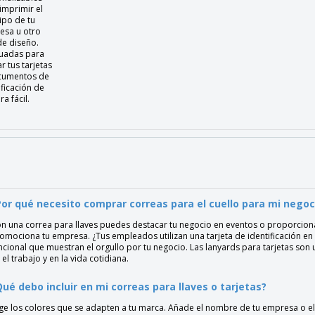
imprimir el
ipo de tu
esa u otro
de diseño.
uadas para
ar tus tarjetas
cumentos de
ificación de
a fácil.
Por qué necesito comprar correas para el cuello para mi negoc
n una correa para llaves puedes destacar tu negocio en eventos o proporcionar
omociona tu empresa. ¿Tus empleados utilizan una tarjeta de identificación en e
ncional que muestran el orgullo por tu negocio. Las lanyards para tarjetas son
 el trabajo y en la vida cotidiana.
Qué debo incluir en mi correas para llaves o tarjetas?
ige los colores que se adapten a tu marca. Añade el nombre de tu empresa o el