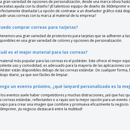
a gran variedad de opciones de personalización, desde una marca obvia hasta
ecesitas ayuda con tu diseño? ¡El talentoso equipo de diseño de 360imprimir e
rfectamente diseñada! La opción de contratar a un diseñador gráfico está dis
adir unas correas con tu marca al material de tu empresa?
Puedo comprar correas para tarjetas?
, tenemos una gran variedad de protectores para tarjetas que se adhieren a las
sponibles en una gran variedad de colores y opciones de personalización.
Cuál es el mejor material para las correas?
 material más popular para las correas es el poliéster. Este ofrece el mejor equ
celente uso y comodidad, es adecuado para la mayoría de las aplicaciones con
liéster están disponibles debajo de las correas estándar. De cualquier forma,
abajo diario, ya que son fáciles de limpiar.
engo un evento próximo, ¿qué lanyard personalizada es la mej
 los eventos suele haber competidores y muchas distracciones, ¡así que haz que
s correas estándar, reflectantes o a rayas son la mejor opción para un evento.
uipo para crear una imagen que combine y promueva eficazmente tu negocio. E
0imprimir, ¡tu negocio destacará entre la multitud!