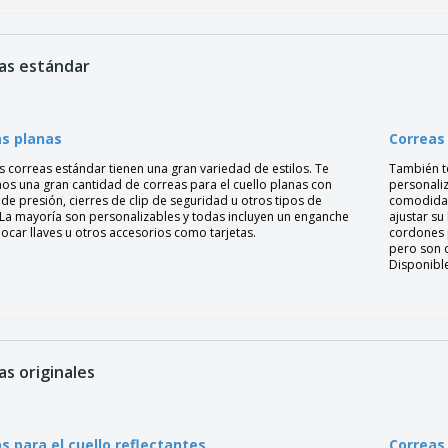
as estándar
as planas
Correas
s correas estándar tienen una gran variedad de estilos. Te
También t
os una gran cantidad de correas para el cuello planas con
personaliz
 de presión, cierres de clip de seguridad u otros tipos de
comodidad 
. La mayoría son personalizables y todas incluyen un enganche
ajustar su
ocar llaves u otros accesorios como tarjetas.
cordones 
pero son d
Disponibl
as originales
s para el cuello reflectantes
Correas 