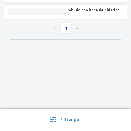
o
s
Embudo con boca de plástico
‹
›
1
Filtrar por