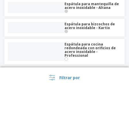
Espátula para mantequilla de
acero inoxidable - Altana
Espátula para bizcochos de
acero inoxidable - Kartio
Espátula para cocina
redondeada con orificios de
acero inoxidable -
Professional
Espátula tipo lengua de gato
blanca de vinilo | 350 x 70 mm
Filtrar por
Espátula tipo lengua de gato
blanca de vinilo | 413 x 70 mm
Espátula de acero inoxidable
para recoger patatas fritas |
C/ 1 asa