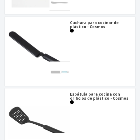
o
s
Cuchara para cocinar de
plástico - Cosmos
Espátula para cocina con
orificios de plástico - Cosmos