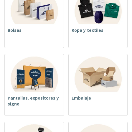
o
s
Bolsas
Ropa y textiles
Pantallas, expositores y
Embalaje
signo