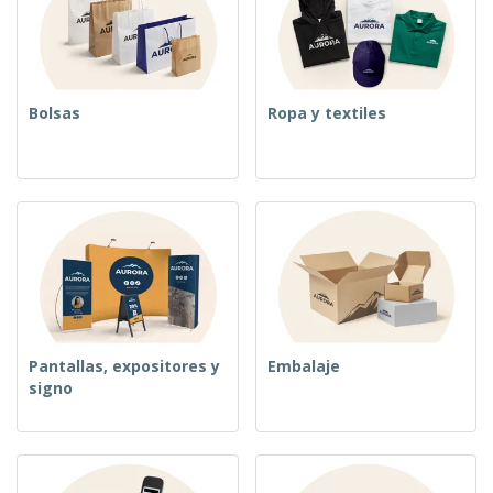
o
s
Bolsas
Ropa y textiles
Pantallas, expositores y
Embalaje
signo