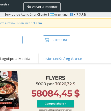
nuestra
No volver a mostrar
Servicio de Atención al Cliente
|
Argentina |
ES
$ (ARS)
https://www.360onlineprint.com
Carrito
(0)
Iniciar sesión/registrarse
Logotipo a Medida
mociones y
ductos
tacados
ductos
bacterianos
setas y Polos
dados
vidades al aire
e
bajo desde casa