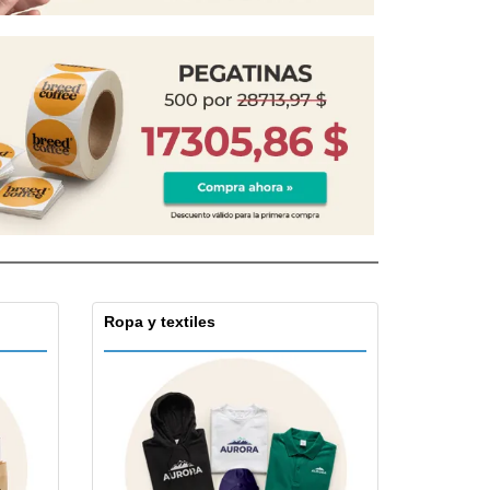
s de Envío
alos
sonalizados
ductos ecológicos
os y catálogos
Ropa y textiles