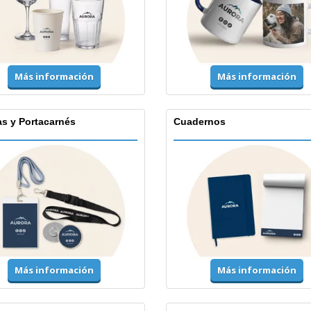
Más información
Más información
as y Portacarnés
Cuadernos
Más información
Más información