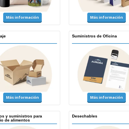
Más información
Más información
aje
Suministros de Oficina
Más información
Más información
os y suministros para
Desechables
io de alimentos