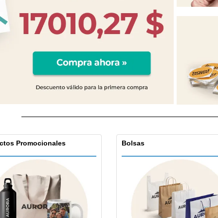
Expositores
Libreta ecologica
Caja
Reg
Pósters
per
Maletas y mochilas
Pro
Libr
ctos Promocionales
Bolsas