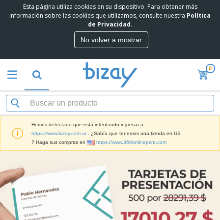
Esta página utiliza cookies en su dispositivo. Para obtener más
información sobre las cookies que utilizamos, consulte nuestra
Política
de Privacidad
.
No volver a mostrar
0
Hemos detectado que está intentando ingresar a
https://www.bizay.com.ar
. ¿Sabía que tenemos una tienda en US
? Haga sus compras en
https://www.360onlineprint.com