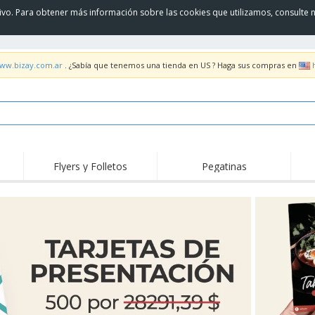
itivo. Para obtener más información sobre las cookies que utilizamos, consulte 
www.bizay.com.ar
. ¿Sabía que tenemos una tienda en US ? Haga sus compras en
Flyers y Folletos
Pegatinas