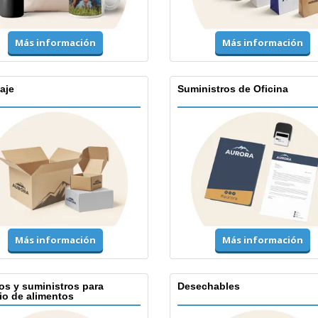
Más información
Más información
aje
Suministros de Oficina
Más información
Más información
os y suministros para
Desechables
io de alimentos