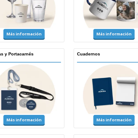
Más información
Más información
as y Portacarnés
Cuadernos
Más información
Más información