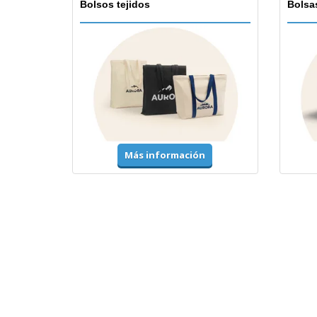
Bolsos tejidos
Bolsa
Más información
Camisetas y Polos
Unifor