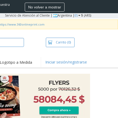
nuestra
No volver a mostrar
Servicio de Atención al Cliente
|
Argentina |
ES
$ (ARS)
https://www.360onlineprint.com
Carrito
(0)
Iniciar sesión/registrarse
Logotipo a Medida