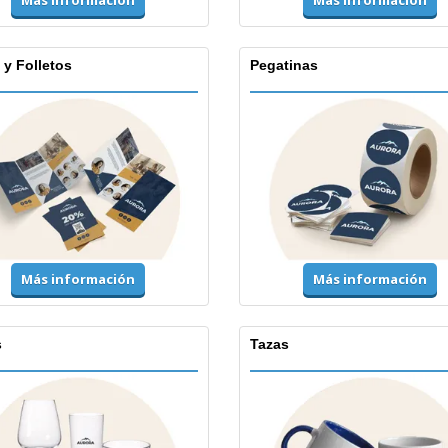
Más información
Más información
 y Folletos
Pegatinas
Más información
Más información
s
Tazas