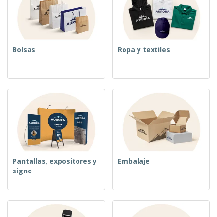
o
s
Bolsas
Ropa y textiles
Pantallas, expositores y
Embalaje
signo