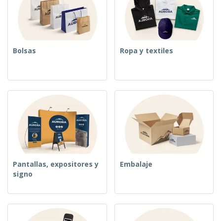
o
s
Bolsas
Ropa y textiles
Pantallas, expositores y
Embalaje
signo