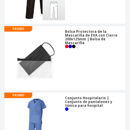
o
s
PROMO
Bolsa Protectora de la
Mascarilla de EVA con Cierre
200x125mm | Bolsa de
Mascarilla
PROMO
Conjunto Hospitalario |
Conjunto de pantalones y
túnica para hospital