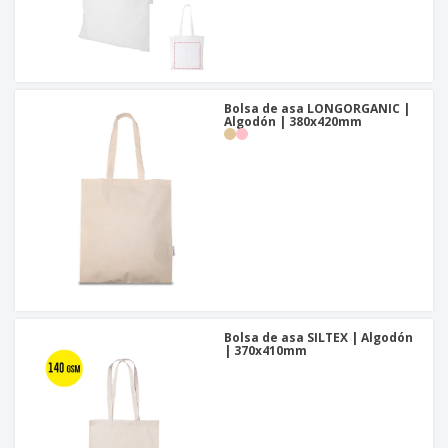
o
s
Bolsa de asa LONGORGANIC |
Algodón | 380x420mm
Bolsa de asa SILTEX | Algodón
| 370x410mm