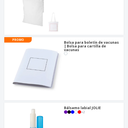
PROMO
Bolsa para boletín de vacunas
| Bolsa para cartilla de
vacunas
Bálsamo labial JOLIE
+
2