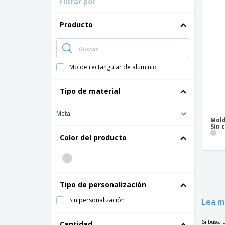
Filtrar por
Tarjetas de
Todos los productos
Fidelización
Camiseta
Producto
Imanes Personalizados
Lonas
Molde rectangular de aluminio
Tipo de material
Metal
Mold
Sin 
Color del producto
Tipo de personalización
Sin personalización
Lea m
Si busca u
Cantidad