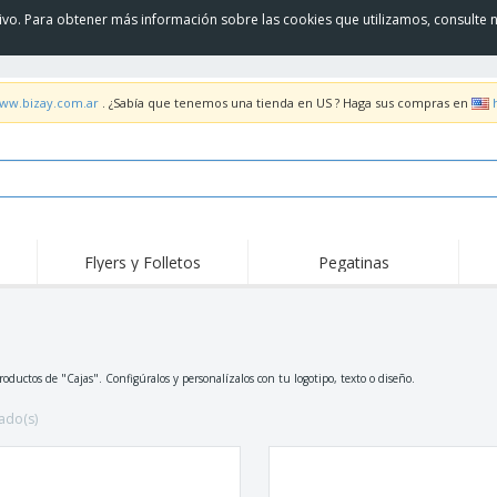
itivo. Para obtener más información sobre las cookies que utilizamos, consulte 
www.bizay.com.ar
. ¿Sabía que tenemos una tienda en US ? Haga sus compras en
Flyers y Folletos
Pegatinas
Pro
Tendencias
Nuevos productos
pro
des
Pro
Productos COVID
Camisetas y Polos
Anti
Entrega a domicilio
Accesorios
Cami
oductos de "Cajas". Configúralos y personalízalos con tu logotipo, texto o diseño.
Uniformes y Alta
Sellos
Bor
Visibilidad
ado(s)
Pegatinas, vinilos y
Acti
Chaquetas y Suéteres
carteles
libr
Sudaderas con
Gafas de Sol
Tra
Capucha
Slazenger™