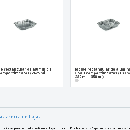
Expositores
Libreta ecologica
Caja
Reg
Pósters
per
Maletas y mochilas
Pro
Libr
e rectangular de aluminio |
Molde rectangular de alumini
compartimentos (2625 ml)
Con 3 compartimentos (180 m
280 ml + 350 ml)
ás acerca de Cajas
nos Cajas personalizados, está en el lugar indicado. Puede crear sus Cajas en varios tamaños y fo