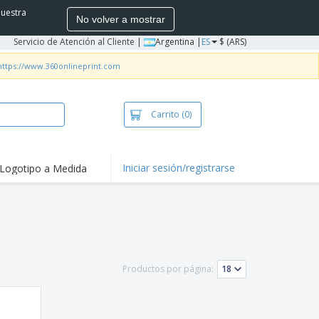
nuestra
No volver a mostrar
Servicio de Atención al Cliente
|
Argentina |
ES
$ (ARS)
https://www.360onlineprint.com
Carrito
(0)
Iniciar sesión/registrarse
Logotipo a Medida
mociones y
ductos
tacados
ductos
bacterianos
setas y Polos
dados
Productos por página:
vidades al aire
e
bajo desde casa