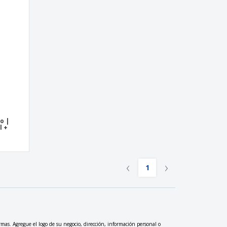
s de Envío
alos
sonalizados
ductos ecológicos
os y catálogos
o |
l +
‹
›
1
rmas. Agregue el logo de su negocio, dirección, información personal o