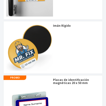
o
s
Imán Rígido
PROMO
Placas de identificación
magnéticas 20 x 50 mm