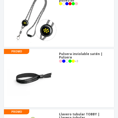
poliéster
PROMO
Pulsera inviolable satén |
Pulsera
+
3
PROMO
Llavero tubular TOBBY |
Llavero tubular