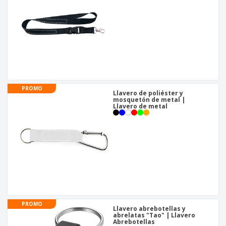
o
s
PROMO
Llavero de poliéster y
mosquetón de metal |
Llavero de metal
PROMO
Llavero abrebotellas y
abrelatas "Tao" | Llavero
Abrebotellas