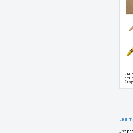
Set 
Set 
Cra
Lea m
¿Está pla