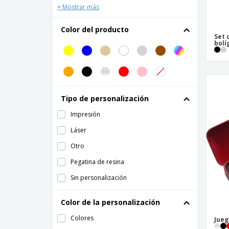
Juego de colorear COLOPAD
+ Mostrar más
Juego de escritura ABS
Color del producto
Juego de escritura en fibra de carbono y
Set 
latón
bolí
Juego de lápices de colores LITTLE
VANGOGH
Juego de lápices de colores RECREATION
Juego de lápices de madera
Tipo de personalización
Juego de roller y bolígrafo CHESS de
Impresión
metal y fibra de carbono
Láser
Juego de roller y bolígrafo de metal
ORLANDO
Otro
Kit de escribir
Pegatina de resina
Kit de lapices con regla
Sin personalización
Kit para pintar
Color de la personalización
Lápices de cera
Colores
Jueg
Listo para pintar