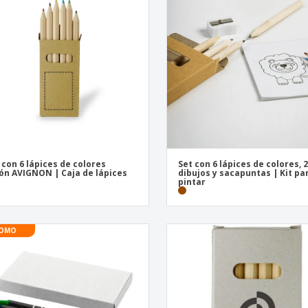
Expositores
Libreta ecologica
Caja
Reg
Pósters
per
Maletas y mochilas
Pro
Libr
 con 6 lápices de colores
Set con 6 lápices de colores, 
ón AVIGNON | Caja de lápices
dibujos y sacapuntas | Kit pa
pintar
OMO