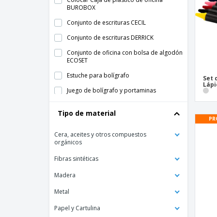
BUROBOX
Conjunto de escrituras CECIL
Conjunto de escrituras DERRICK
Conjunto de oficina con bolsa de algodón
ECOSET
Estuche para bolígrafo
Set 
Lápi
Juego de bolígrafo y portaminas
BAMBOOSET
Tipo de material
Juego de bolígrafo y roller BALTIMORE
PR
Juego de bolígrafos Heritage
Cera, aceites y otros compuestos
orgánicos
Juego de bolígrafos de aluminio
Juego de bolígrafos de lujo
Fibras sintéticas
Juego de bolígrafos ejecutivos
Madera
Juego de bolígrafos metálicos
Metal
Juego de bolígrafos y lápices DEMOIN
Papel y Cartulina