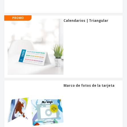
o
s
PROMO
Calendarios | Triangular
Marco de fotos de la tarjeta