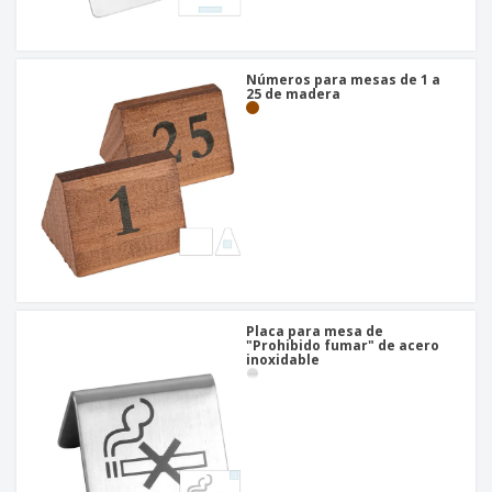
o
s
Números para mesas de 1 a
25 de madera
Placa para mesa de
"Prohibido fumar" de acero
inoxidable