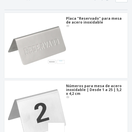
s
e
F
p
n
O
e
a
a
f
E
r
l
i
m
Placa "Reservado" para mesa
i
e
de acero inoxidable
c
b
a
s
i
a
s
C
n
l
y
o
a
a
S
m
j
e
p
e
ñ
T
r
a
o
a
l
d
r
i
o
p
z
Iniciar
s
o
a
sesión/registrarse
l
r
c
o
t
Números para mesa de acero
i
s
inoxidable | Desde 1 a 25 | 5,2
e
Servicio
ó
x 4,2 cm
p
m
de
n
r
a
Atención
o
al
d
Cliente
u
c
t