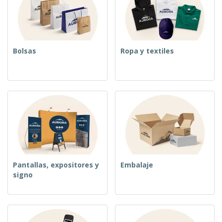
o
s
Bolsas
Ropa y textiles
Pantallas, expositores y
Embalaje
signo