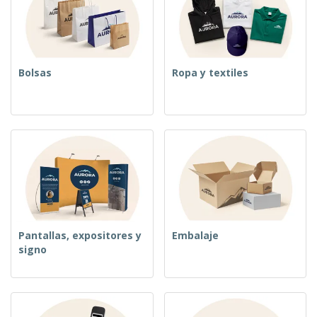
o
s
Bolsas
Ropa y textiles
Pantallas, expositores y
Embalaje
signo