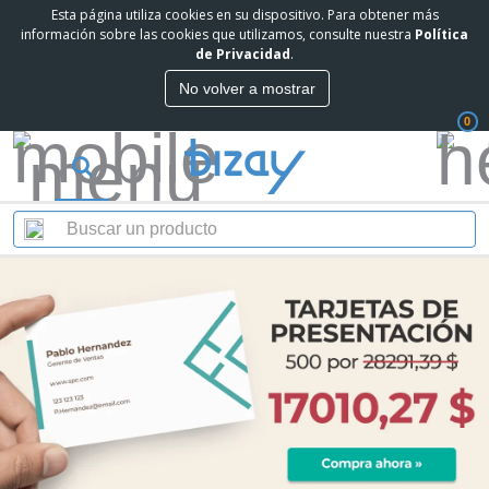
Esta página utiliza cookies en su dispositivo. Para obtener más
información sobre las cookies que utilizamos, consulte nuestra
Política
de Privacidad
.
No volver a mostrar
0